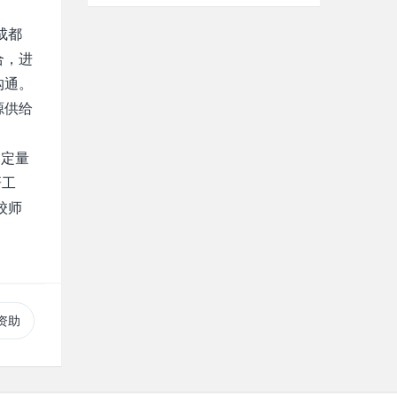
E成都
合，进
沟通。
源供给
定量
研工
校师
资助