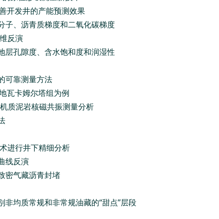
改善开发井的产能预测效果
、分子、沥青质梯度和二氧化碳梯度
三维反演
价地层孔隙度、含水饱和度和润湿性
率的可靠测量方法
N盆地瓦卡姆尔塔组为例
有机质泥岩核磁共振测量分析
法
技术进行井下精细分析
曲线反演
价致密气藏沥青封堵
别非均质常规和非常规油藏的“甜点”层段