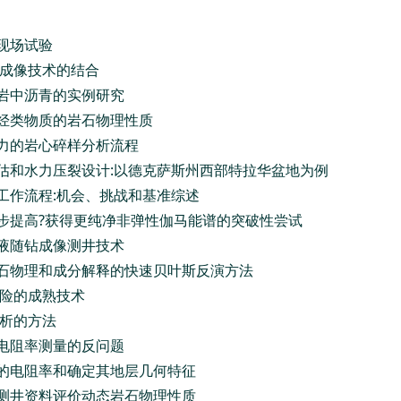
现场试验
波成像技术的结合
源岩中沥青的实例研究
中烃类物质的岩石物理性质
能力的岩心碎样分析流程
评估和水力压裂设计:以德克萨斯州西部特拉华盆地为例
工作流程:机会、挑战和基准综述
一步提高?获得更纯净非弹性伽马能谱的突破性尝试
井液随钻成像测井技术
岩石物理和成分解释的快速贝叶斯反演方法
风险的成熟技术
分析的方法
位电阻率测量的反问题
井的电阻率和确定其地层几何特征
种测井资料评价动态岩石物理性质