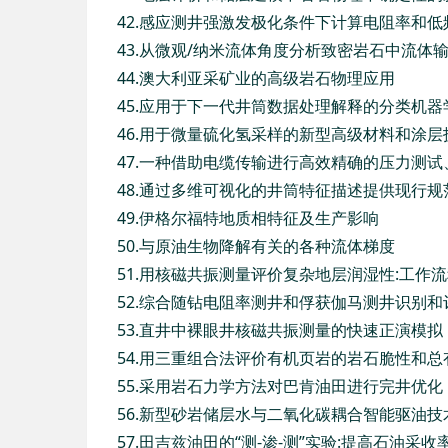
42.感应测井强激发极化条件下计算电阻率和
43.从微观/纳米流体角度分析致密岩石中流体
44.澳大利亚采矿业的高级岩石物理应用
45.应用于下一代井筒数据处理解释的分类机器
46.用于微量硫化氢采样的新型高级材料和涂层
47.一种借助电缆传输进行高效精确的压力测
48.通过多维可视化的井筒特征描述提供现行
49.伊格尔福特地质相特征及生产影响
50.与原油生物降解有关的各种流体梯度
51.用核磁共振测量评价复杂地层润湿性:工作
52.综合随钻电阻率测井和俘获伽马测井识别
53.直井中裸眼井核磁共振测量的快速正演模拟
54.用三重组合法评价有机页岩的岩石脆性和总
55.采用岩石力学方法对巴肯油田进行完井优化
56.新型砂岩储层水与二氧化碳耦合智能驱油
57.田吉兹油田的“测-渗-测”实验:提高石油采