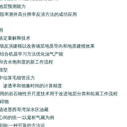
方地层预测能力
测电阻率测井高分辨率反演方法的成功应用
用
网络定量解释技术
行精细反演建模以改善储层地质导向和地质建模效果
震结合机器学习方法优化油气产能
性和含水饱和度的新工作流程
模型
量中估算毛细管压力
度、渗透率和弛豫时间的计算精度
和实用的岩石物性升尺度技术用于改进地层分类和拓展工作流程
障碍物
合描述墨西哥湾深水区油藏
心间的统一:以凝析气藏为例
影响:一种可靠的方法论