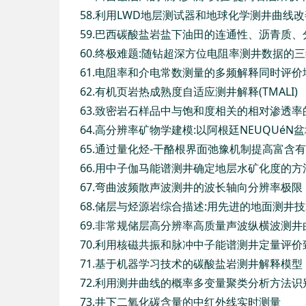
58.利用LWD地层测试器和地球化学测井曲线
59.巴西碳酸盐岩盐下油田的连通性、沥青质
60.终极难题:随钻超深方位电阻率测井数据的
61.电阻率和介电常数测量的多频解释同时评
62.有机页岩热成熟度自适应测井解释(TMALI)
63.致密岩石样品中与饱和度相关的相对渗透
64.高分辨率矿物学建模:以阿根廷NEUQUé
65.通过量化烃-干酪根界面弛豫机制提高富含
66.用中子伽马能谱测井确定地层水矿化度的方
67.弯曲波频散声波测井的波长轴向分辨率极限
68.储层与烃源岩综合描述:用先进的地面测井
69.非常规储层高分辨率高质量声波纵横波测井
70.利用核磁共振和脉冲中子能谱测井定量评
71.基于机器学习技术的碳酸盐岩测井解释模型
72.利用测井曲线的概率多变量聚类分析方法识
73.井下二氧化碳含量的中红外线实时测量