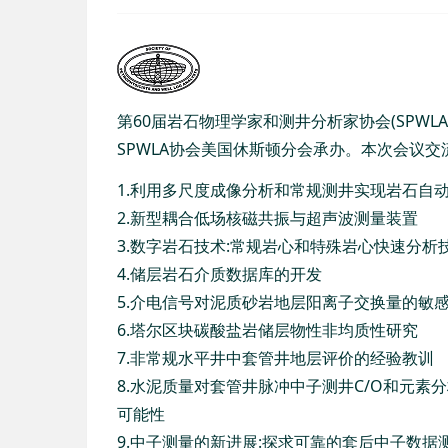
第60届岩石物理学家和测井分析家协会(SPWLA)
SPWLA协会美国休斯顿分会承办。本次会议交流
1.利用多尺度成像分析和常规测井实现岩石自
2.新型耦合低场核磁共振与超声波测量装置
3.数字岩石技术:常规岩心和特殊岩心快速分
4.储层岩石介质数据库的开发
5.介电信号对泥质砂岩地层阳离子交换量的敏
6.塔尔区块碳酸盐岩储层物性非均质性研究
7.非常规水平井中套管井地层评价的经验教训
8.水泥质量对套管井脉冲中子测井C/O和元
可能性
9.中子测量的新进展:探求可靠的套后中子数据