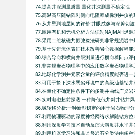
74.提高井深测量质量:量化井深测量不确定性
75.高温高压随钻阵列侧向电阻率成像测井仪的
76.从井壁到地层间的评价:井眼成像与深剪切
77.应用有机和无机分析方法识别NAJMAH烃
78.采用二维核磁共振弛豫法研究非常规泥岩
79.基于先进流体表征技术改善岩心数据解释
80.综合导向和横向井眼测量进行横向着陆点
81.非常规岩石物理学中的应用数字岩石物理学
82.地球化学测井元素含量的评价精度能否进
83.可用于盐下深水恶劣环境中的高级油基钻
84.在量化不确定性条件下的多测井曲线广义
85.实时电磁超前探测:一种降低低井斜井钻井
86.域转移分析:一种新型稳定的用于岩石物理
87.利用物理驱动的深度神经网络求解随钻方
88.利用深度学习技术自动反演大斜度井水平
89.利用机器学习法和非监督岩石分类法由多