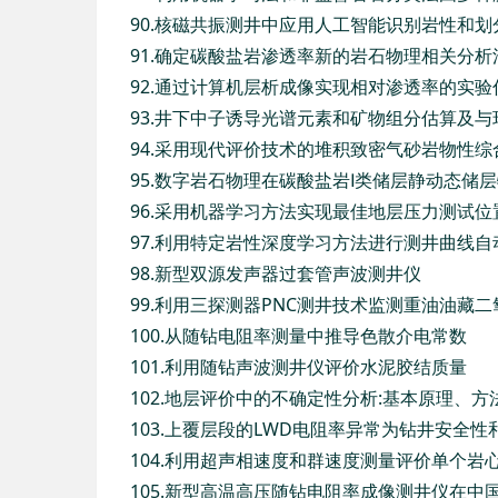
90.核磁共振测井中应用人工智能识别岩性和
91.确定碳酸盐岩渗透率新的岩石物理相关分析
92.通过计算机层析成像实现相对渗透率的实验
93.井下中子诱导光谱元素和矿物组分估算及
94.采用现代评价技术的堆积致密气砂岩物性
95.数字岩石物理在碳酸盐岩Ⅰ类储层静动态储
96.采用机器学习方法实现最佳地层压力测试
97.利用特定岩性深度学习方法进行测井曲线自
98.新型双源发声器过套管声波测井仪
99.利用三探测器PNC测井技术监测重油油藏
100.从随钻电阻率测量中推导色散介电常数
101.利用随钻声波测井仪评价水泥胶结质量
102.地层评价中的不确定性分析:基本原理、方
103.上覆层段的LWD电阻率异常为钻井安全
104.利用超声相速度和群速度测量评价单个岩心汤姆森ε(
105.新型高温高压随钻电阻率成像测井仪在