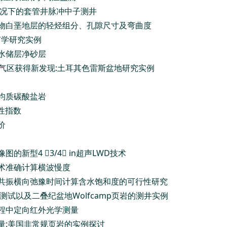
情况下的套管井脉冲中子测井
机物白垩地层的轻烃组分、孔隙尺寸及弯曲度
何学研究实例
深水储层净砂层
油气区获得新发现:土耳其色雷斯盆地研究实例
非均质碳酸盐岩
性指数
价
新型4 3/4 in超声LWD技术
技术准确计算横波慢度
磁共振横向弛豫时间计算含水饱和度的可行性研究
测试以及二叠纪盆地Wolfcamp页岩的测井实例
过程中定向红外光学测量
量:美国非常规页岩的实例探讨