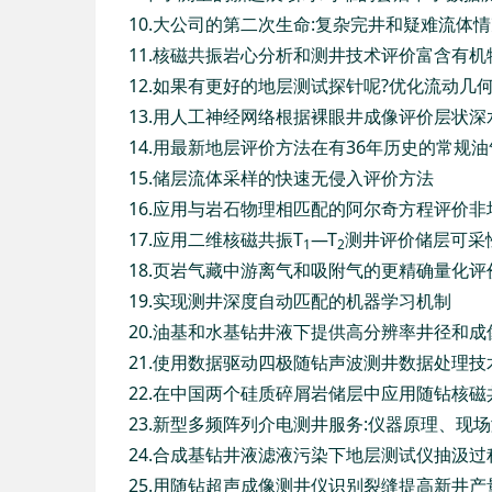
10.大公司的第二次生命:复杂完井和疑难流体
11.核磁共振岩心分析和测井技术评价富含有
12.如果有更好的地层测试探针呢?优化流动几
13.用人工神经网络根据裸眼井成像评价层状
14.用最新地层评价方法在有36年历史的常规
15.储层流体采样的快速无侵入评价方法
16.应用与岩石物理相匹配的阿尔奇方程评价
17.应用二维核磁共振T
—T
测井评价储层可采
1
2
18.页岩气藏中游离气和吸附气的更精确量化评
19.实现测井深度自动匹配的机器学习机制
20.油基和水基钻井液下提供高分辨率井径和成像图的
21.使用数据驱动四极随钻声波测井数据处理
22.在中国两个硅质碎屑岩储层中应用随钻核
23.新型多频阵列介电测井服务:仪器原理、现场
24.合成基钻井液滤液污染下地层测试仪抽汲
25.用随钻超声成像测井仪识别裂缝提高新井产