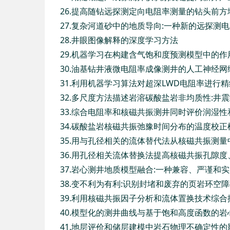
26.提高随钻远探测定向电阻率测量的钻头前
27.复杂河道砂中的地质导向:一种新的远探
28.井眼图像解释的深度学习方法
29.机器学习在构建含气饱和度预测模型中的作
30.油基钻井液微电阻率成像测井的人工神经
31.利用机器学习算法对超深LWD电阻率进
32.多尺度方法描述岩溶碳酸盐岩非均质性:井
33.综合电阻率和核磁共振测井同时评价润湿
34.碳酸盐岩核磁共振弛豫时间分布的温度校正
35.用与孔径相关的流体替代法从核磁共振测
36.用孔径相关流体替换法提高核磁共振孔隙
37.岩心测井地质模型融合:一种兼容、严谨
38.变不利为有利:识别封堵和废弃的页岩环空
39.利用核磁共振因子分析和流体置换技术综
40.模型化的测井曲线与基于饱和高度函数的岩
41.地层评价和储层建模中岩石物理不确定性的