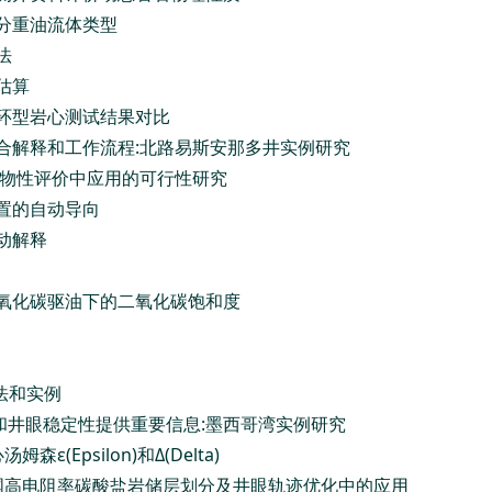
划分重油流体类型
法
估算
与环型岩心测试结果对比
综合解释和工作流程:北路易斯安那多井实例研究
层物性评价中应用的可行性研究
位置的自动导向
动解释
二氧化碳驱油下的二氧化碳饱和度
法和实例
性和井眼稳定性提供重要信息:墨西哥湾实例研究
Epsilon)和Δ(Delta)
中国高电阻率碳酸盐岩储层划分及井眼轨迹优化中的应用