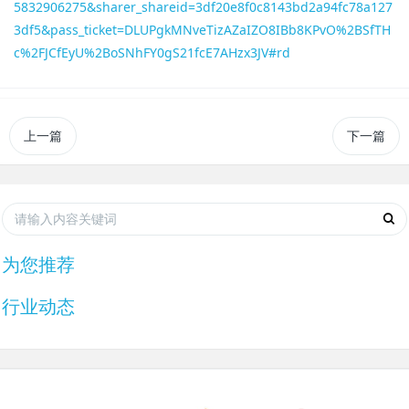
5832906275&sharer_shareid=3df20e8f0c8143bd2a94fc78a127
3df5&pass_ticket=DLUPgkMNveTizAZaIZO8IBb8KPvO%2BSfTH
c%2FJCfEyU%2BoSNhFY0gS21fcE7AHzx3JV#rd
上一篇
下一篇
为您推荐
行业动态