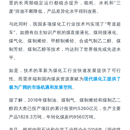
置的长周期稳定运行都稳步提升，能耗、水耗和“三
废”排放不断降低，产品差异化水平得到改善。
与此同时，我国多项煤化工行业技术均实现了“弯道超
车”。
如拥有自主知识产权的煤直接液化、煤间接液化、
煤气化、煤制烯烃、甲醇制烯烃、合成气制乙二醇、煤
制芳烃、煤制乙醇等技术，均达到了世界领先或先进水
平。
如是，技术的革新为煤化工行业快速发展提供了可行
性。
而需求端和国内煤炭资源禀赋为
现代煤化工提供了
。
极为广阔的市场机遇和发展空间
据了解，2018年煤制油、煤制气、煤制烯烃和煤制乙二
醇四大类已投产项目的累计投资约5260亿元，生产主要
产品1828.3万吨，年转化煤炭约9560万吨。
并且，根据中国石油和化学工业联合会2016年《现代煤