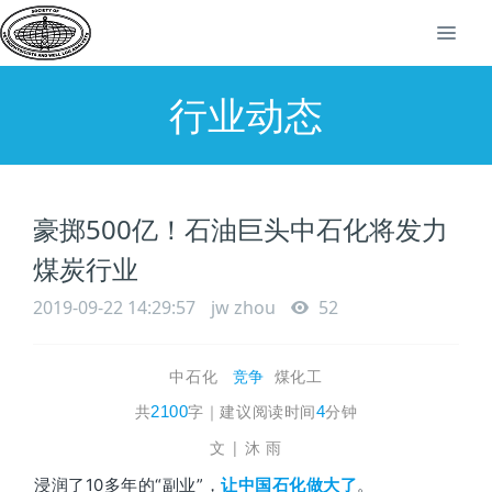
行业动态
豪掷500亿！石油巨头中石化将发力
煤炭行业
2019-09-22 14:29:57
jw zhou
52
中石化
煤化工
竞争
共
2100
字
｜
建议阅读时间
4
分钟
文 |
沐 雨
浸润了10多年的“副业”，
。
让中国石化做大了