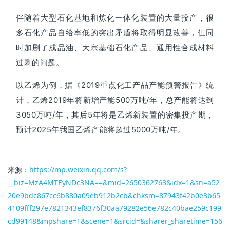
伴随着大型石化基地和炼化一体化装置的大量投产，很
多石化产品自给率低的突出矛盾将取得明显改善，但同
时加剧了成品油、大宗基础石化产品、通用性合成材料
过剩的问题。
以乙烯为例，据《2019重点化工产品产能预警报告》统
计，乙烯2019年将新增产能500万吨/年，总产能将达到
3050万吨/年，其后5年将是乙烯新装置的密集投产期，
预计2025年我国乙烯产能将超过5000万吨/年。
来源：
https://mp.weixin.qq.com/s?
__biz=MzA4MTEyNDc3NA==&mid=2650362763&idx=1&sn=a52
20e9bdc867cc6b880a09eb912b2cb&chksm=87943f42b0e3b65
4109fff297e7821343ef8376f30aa79282e56e782c40bae259c199
cd99148&mpshare=1&scene=1&srcid=&sharer_sharetime=156