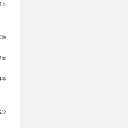
者直
石油
障受
具等
况设