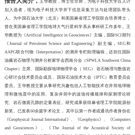
报告人简介，
王华教授，博士生导师，为电子科技大学百人计
划入选者，现为
电子科技大学井下信息采集方法与处理团队带头
人。为中国石油大学（北京）和美国麻省理工学院联合培养博士，
曾在美国麻省理工学院地球大气行星科学系从事科研工作多年。王
华教授为《
Artificial Intelligence in Geosciences
》主编，国际
SCI
期刊
《
Journal of Petroleum Science and Engineering
》副主编，
SEG
和
AAPG
联合刊物《
Interpretation
》的测井专栏助理编辑，还担任国际
油藏岩石物理与测井分析家学会西南分会（
SPWLA Southwest China
Chapter
）主席、国际勘探地球物理学会（
SEG
）
岩石物理与数值岩
心研讨会技术委员会成员
、国际石油技术大会（
IPTC
）教育委员会
委员。王华教授主要从事研究兴趣包括人工智能技术在井筒地球物
理和微地震中的应用、复杂井筒中的波场传播规律和探测理论研
究、岩石微观孔隙的定量表征。研究成果获得麻省理工学院能源创
新奖。已发表
60
余篇学术论文，
其中以第一作者或通讯作者身份在
《
Geophysical Journal International
》、《
Geophysics
》、《
Computers
and Geosciences
》、《
The Journal of the Acoustical Society of