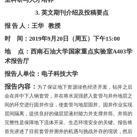
3.
英文期刊介绍及投稿要点
报
告
人：王华
教授
时
间：
2019
年
9
月
20
日（周五）下午
15:00
地
点：西南石油大学国家重点实验室
A403
学
术报告厅
报告人单位：电子科技大学
报告内容：
为了保证地下资源绿色经济开发，钻井之后
会在井中下入钢套管，并在将水泥强挤入套管与井外地层之
间的环空进行固井作业，使套管与地层固井。固井作业实现
层间隔离，提供良好的储层层液封能力并支撑井筒。井筒的
完整性是保障地下流体开采、生态环境安全的关键。报告将
首先讲述了目前套管井测井的机遇与挑战并存的现状，然后